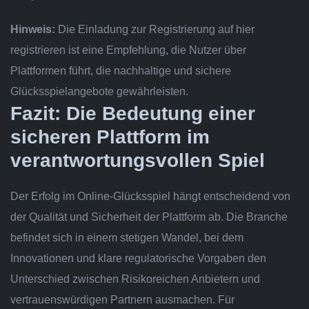
Hinweis:
Die Einladung zur Registrierung auf hier
registrieren ist eine Empfehlung, die Nutzer über
Plattformen führt, die nachhaltige und sichere
Glücksspielangebote gewährleisten.
Fazit: Die Bedeutung einer
sicheren Plattform im
verantwortungsvollen Spiel
Der Erfolg im Online-Glücksspiel hängt entscheidend von
der Qualität und Sicherheit der Plattform ab. Die Branche
befindet sich in einem stetigen Wandel, bei dem
Innovationen und klare regulatorische Vorgaben den
Unterschied zwischen Risikoreichen Anbietern und
vertrauenswürdigen Partnern ausmachen. Für