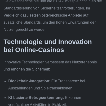
Geldwäscherichtlinie und die EU-Glücksspielrichtlinien die
Standardisierung von Sicherheitsanforderungen. Im
Vergleich dazu setzen österreichische Anbieter auf
zusätzliche Standards, um den hohen Erwartungen der
Nutzer gerecht zu werden.
Technologie und Innovation
bei Online-Casinos
Innovative Technologien verbessern das Nutzererlebnis
und erhöhen die Sicherheit:
Blockchain-Integration:
Für Transparenz bei
Auszahlungen und Spieltransaktionen.
KI-basierte Betrugserkennung:
Erkennen
verdächtiger Aktivitäten in Echtzeit.