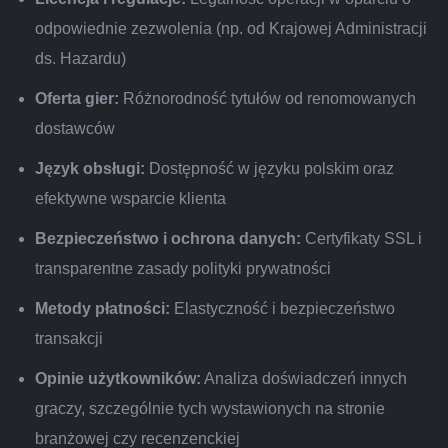
odpowiednie zezwolenia (np. od Krajowej Administracji
ds. Hazardu)
Oferta gier:
Różnorodność tytułów od renomowanych
dostawców
Język obsługi:
Dostępność w języku polskim oraz
efektywne wsparcie klienta
Bezpieczeństwo i ochrona danych:
Certyfikaty SSL i
transparentne zasady polityki prywatności
Metody płatności:
Elastyczność i bezpieczeństwo
transakcji
Opinie użytkowników:
Analiza doświadczeń innych
graczy, szczególnie tych wystawionych na stronie
branżowej czy recenzenckiej