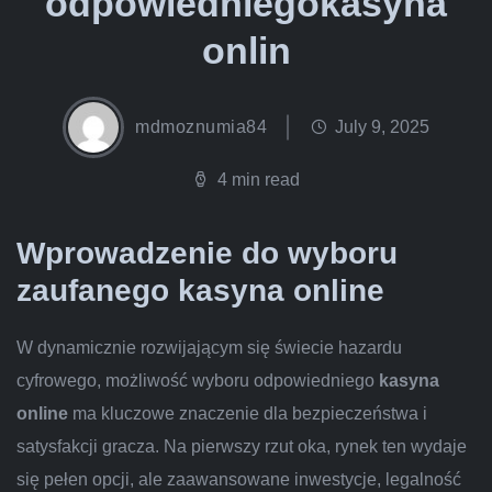
odpowiedniegokasyna
onlin
mdmoznumia84
July 9, 2025
4 min read
Wprowadzenie do wyboru
zaufanego kasyna online
W dynamicznie rozwijającym się świecie hazardu
cyfrowego, możliwość wyboru odpowiedniego
kasyna
online
ma kluczowe znaczenie dla bezpieczeństwa i
satysfakcji gracza. Na pierwszy rzut oka, rynek ten wydaje
się pełen opcji, ale zaawansowane inwestycje, legalność