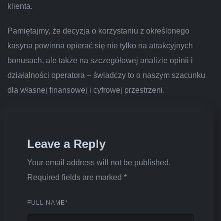
klienta.
Pamiętajmy, że decyzja o korzystaniu z określonego
kasyna powinna opierać się nie tylko na atrakcyjnych
bonusach, ale także na szczegółowej analizie opinii i
działalności operatora – świadczy to o naszym szacunku
dla własnej finansowej i cyfrowej przestrzeni.
Leave a Reply
Your email address will not be published.
Required fields are marked
*
FULL NAME
*