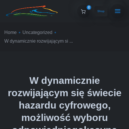
0
Shop
Home
Uncategorized
W dynamicznie rozwijającym si ...
W dynamicznie
rozwijającym się świecie
hazardu cyfrowego,
możliwość wyboru