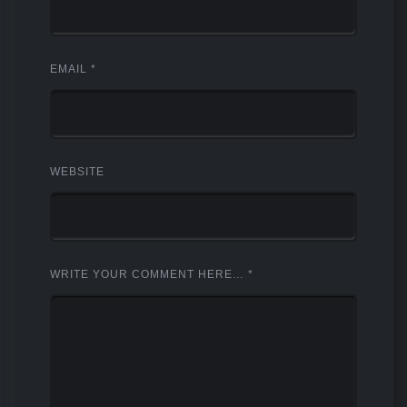
EMAIL
*
WEBSITE
WRITE YOUR COMMENT HERE…
*