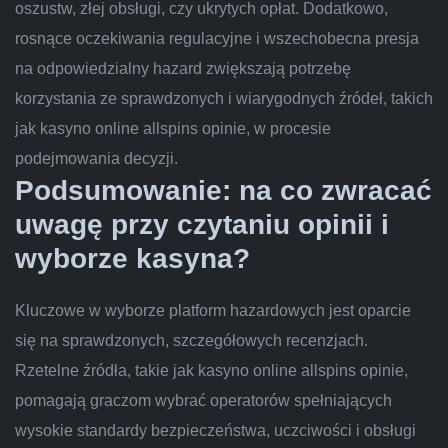
oszustw, złej obsługi, czy ukrytych opłat. Dodatkowo,
rosnące oczekiwania regulacyjne i wszechobecna presja
na odpowiedzialny hazard zwiększają potrzebę
korzystania ze sprawdzonych i wiarygodnych źródeł, takich
jak kasyno online allspins opinie, w procesie
podejmowania decyzji.
Podsumowanie: na co zwracać
uwagę przy czytaniu opinii i
wyborze kasyna?
Kluczowe w wyborze platform hazardowych jest oparcie
się na sprawdzonych, szczegółowych recenzjach.
Rzetelne źródła, takie jak kasyno online allspins opinie,
pomagają graczom wybrać operatorów spełniających
wysokie standardy bezpieczeństwa, uczciwości i obsługi