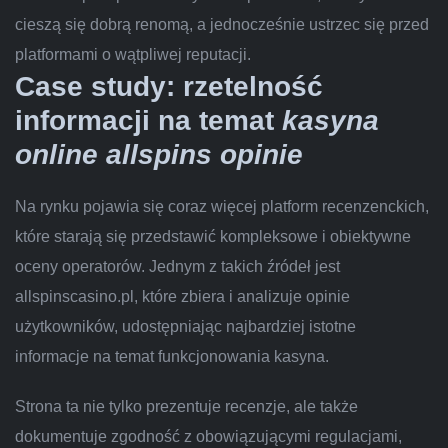
cieszą się dobrą renomą, a jednocześnie ustrzec się przed
platformami o wątpliwej reputacji.
Case study: rzetelność
informacji na temat
kasyna
online allspins opinie
Na rynku pojawia się coraz więcej platform recenzenckich,
które starają się przedstawić kompleksowe i obiektywne
oceny operatorów. Jednym z takich źródeł jest
allspinscasino.pl, które zbiera i analizuje opinie
użytkowników, udostępniając najbardziej istotne
informacje na temat funkcjonowania kasyna.
Strona ta nie tylko prezentuje recenzje, ale także
dokumentuje zgodność z obowiązującymi regulacjami,