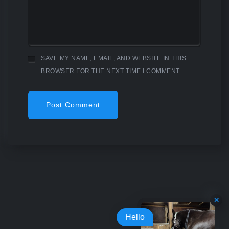
SAVE MY NAME, EMAIL, AND WEBSITE IN THIS
BROWSER FOR THE NEXT TIME I COMMENT.
Hello